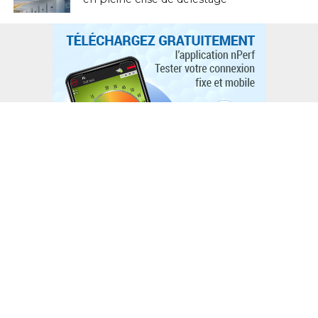
L'ACTUTHD
Stratégie nationale de l’IA en Tunisie :
annoncée depuis 2018, toujours
introuvable en 2026
EN BREF
National Youth Speak Forum 2026 : Le
grand rendez-vous de la jeunesse et de