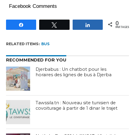
Facebook Comments
0
Partagez
Tweetez
Partagez
PARTAGES
RELATED ITEMS:
BUS
RECOMMENDED FOR YOU
Djerbabus : Un chatbot pour les
horaires des lignes de bus à Djerba
Tawssila.tn : Nouveau site tunisien de
covoiturage à partir de 1 dinar le trajet