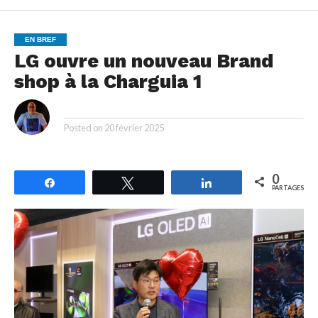
EN BREF
LG ouvre un nouveau Brand
shop à la Charguia 1
By
Posted on
20 février 2025
0
Partagez
Tweetez
Partagez
PARTAGES