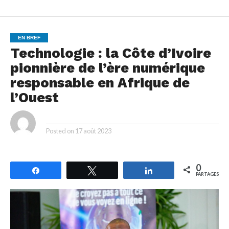
EN BREF
Technologie : la Côte d’Ivoire
pionnière de l’ère numérique
responsable en Afrique de
l’Ouest
By
Posted on
17 août 2023
0
Partagez
Tweetez
Partagez
PARTAGES