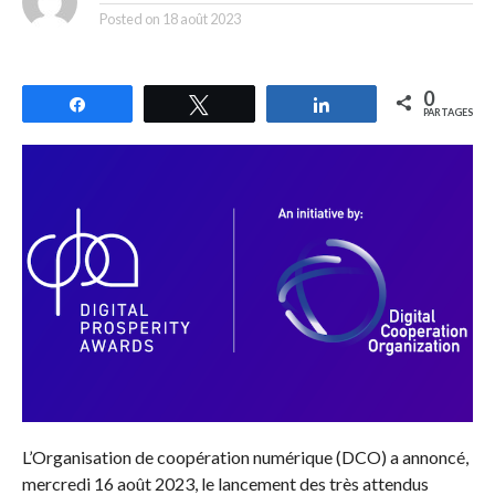
Posted on
18 août 2023
0
Partagez
Tweetez
Partagez
PARTAGES
L’Organisation de coopération numérique (DCO) a annoncé,
mercredi 16 août 2023, le lancement des très attendus