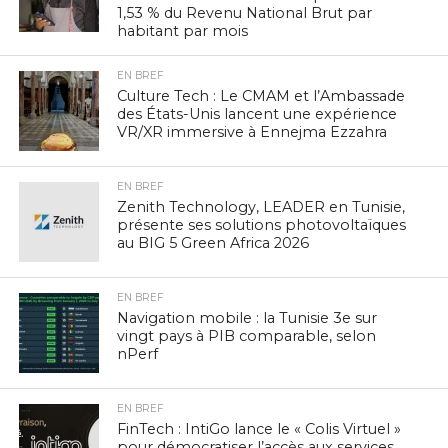
1,53 % du Revenu National Brut par
habitant par mois
EN BREF
Culture Tech : Le CMAM et l’Ambassade
des États-Unis lancent une expérience
VR/XR immersive à Ennejma Ezzahra
EN BREF
Zenith Technology, LEADER en Tunisie,
présente ses solutions photovoltaïques
au BIG 5 Green Africa 2026
EN BREF
Navigation mobile : la Tunisie 3e sur
vingt pays à PIB comparable, selon
nPerf
EN BREF
FinTech : IntiGo lance le « Colis Virtuel »
pour démocratiser l’accès aux services