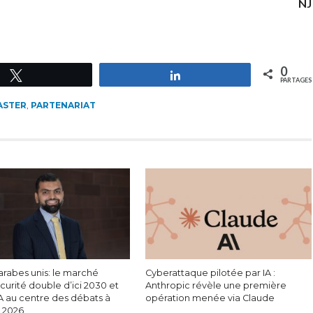
NJ
0
Tweetez
Partagez
PARTAGES
ASTER
,
PARTENARIAT
arabes unis: le marché
Cyberattaque pilotée par IA :
urité double d’ici 2030 et
Anthropic révèle une première
IA au centre des débats à
opération menée via Claude
c 2026