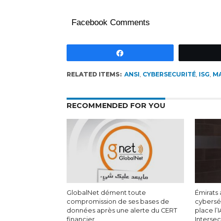
Facebook Comments
Partagez
RELATED ITEMS:
ANSI
,
CYBERSECURITÉ
,
ISG
,
M
RECOMMENDED FOR YOU
GlobalNet dément toute
Émirats 
compromission de ses bases de
cyberséc
données après une alerte du CERT
place l’
financier
Interse