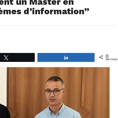
cent un Master en
tèmes d’information”
0
Tweetez
Partagez
PARTAGES