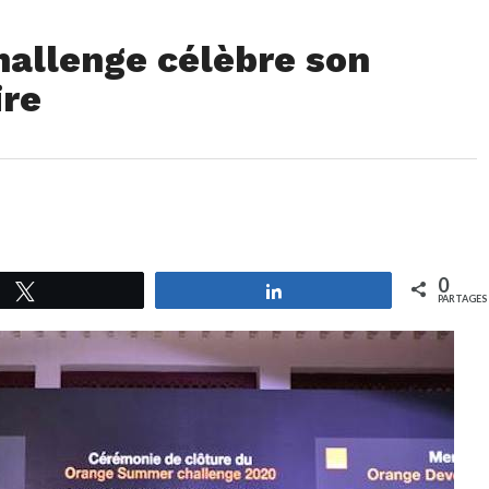
allenge célèbre son
ire
0
Tweetez
Partagez
PARTAGES