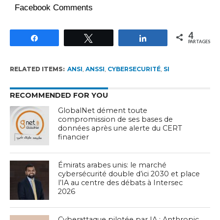
Facebook Comments
4
Partagez
Tweetez
Partagez
PARTAGES
RELATED ITEMS:
ANSI
,
ANSSI
,
CYBERSECURITÉ
,
SI
RECOMMENDED FOR YOU
GlobalNet dément toute
compromission de ses bases de
données après une alerte du CERT
financier
Émirats arabes unis: le marché
cybersécurité double d’ici 2030 et place
l’IA au centre des débats à Intersec
2026
Cyberattaque pilotée par IA : Anthropic