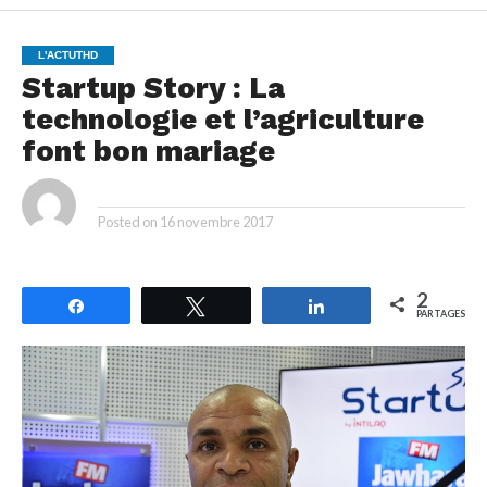
L'ACTUTHD
Startup Story : La
technologie et l’agriculture
font bon mariage
By
Posted on
16 novembre 2017
2
Partagez
Tweetez
Partagez
PARTAGES