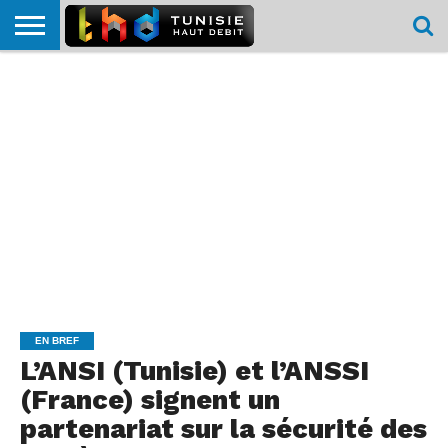
HOME
L’ACTUTHD
EN
PODCASTS
TEST
COMPARATIF
CARTE DE
CONTACT
BREF
DÉBIT
DÉBIT
COUVERTURE
MOBILE
MOBILE
EN BREF
L’ANSI (Tunisie) et l’ANSSI
(France) signent un
partenariat sur la sécurité des