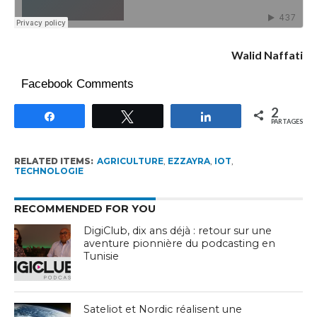
Walid Naffati
Facebook Comments
2
Partagez
Tweetez
Partagez
PARTAGES
RELATED ITEMS:
AGRICULTURE
,
EZZAYRA
,
IOT
,
TECHNOLOGIE
RECOMMENDED FOR YOU
DigiClub, dix ans déjà : retour sur une
aventure pionnière du podcasting en
Tunisie
Sateliot et Nordic réalisent une