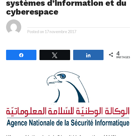
systèmes d’information et du
cyberespace
By
Posted on
17 novembre 2017
4
Partagez
Tweetez
Partagez
PARTAGES