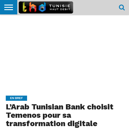
HOME
L’ACTUTHD
EN
PODCASTS
TEST
COMPARATIF
CARTE DE
CONTACT
BREF
DÉBIT
DÉBIT
COUVERTURE
MOBILE
MOBILE
EN BREF
L’Arab Tunisian Bank choisit
Temenos pour sa
transformation digitale