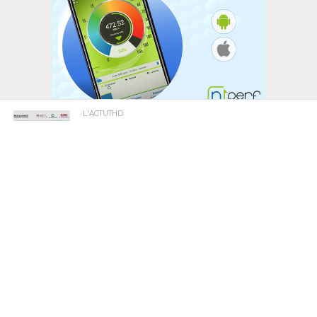
L'ACTUTHD
Stratégie nationale de l’IA en Tunisie :
annoncée depuis 2018, toujours
introuvable en 2026
EN BREF
National Youth Speak Forum 2026 : Le
grand rendez-vous de la jeunesse et de
l’innovation le 20 juin à Tunis
L'ACTUTHD
Rapport UIT 2025 : En Tunisie, un forfait
Internet mobile de 5 Go représente
1,53 % du Revenu National Brut par