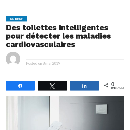
EN BREF
Des toilettes intelligentes
pour détecter les maladies
cardiovasculaires
By
Posted on
8 mai 2019
0
Partagez
Tweetez
Partagez
PARTAGES