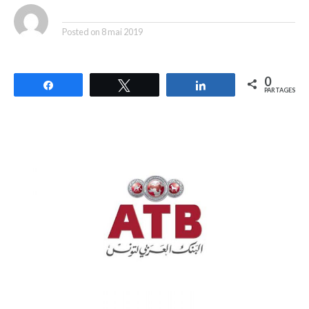
By
Posted on
8 mai 2019
0
Partagez
Tweetez
Partagez
PARTAGES