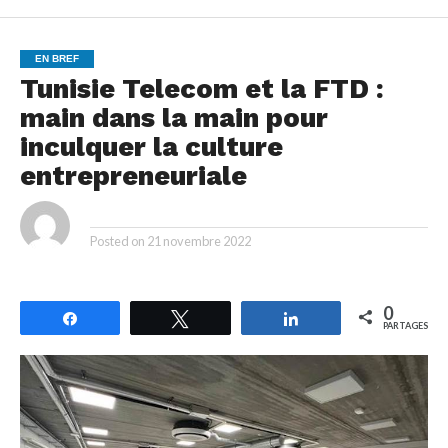
EN BREF
Tunisie Telecom et la FTD :
main dans la main pour
inculquer la culture
entrepreneuriale
By
Posted on
21 novembre 2022
0
Partagez
Tweetez
Partagez
PARTAGES