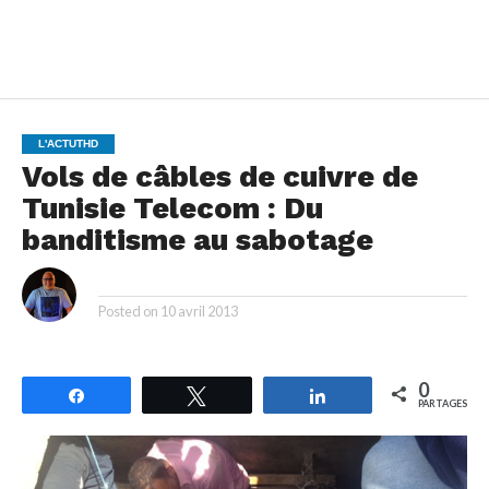
L'ACTUTHD
Vols de câbles de cuivre de
Tunisie Telecom : Du
banditisme au sabotage
By
Posted on
10 avril 2013
0
Partagez
Tweetez
Partagez
PARTAGES