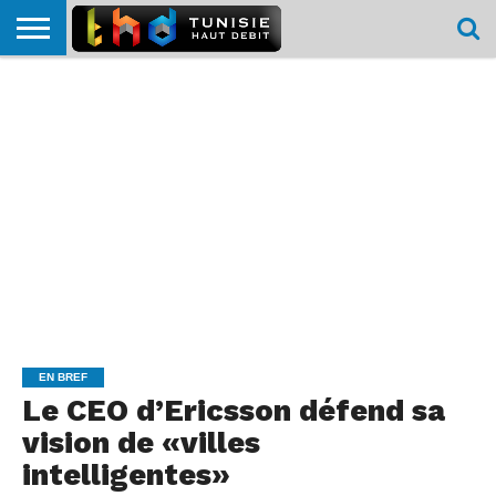
HOME
L’ACTUTHD
EN
PODCASTS
TEST
COMPARATIF
CARTE DE
CONTACT
BREF
DÉBIT
DÉBIT
COUVERTURE
MOBILE
MOBILE
EN BREF
Le CEO d’Ericsson défend sa
vision de «villes
intelligentes»