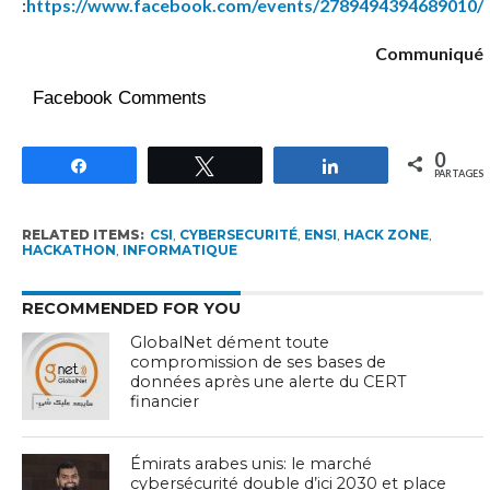
:
https://www.facebook.com/events/2789494394689010/
Communiqué
Facebook Comments
0
Partagez
Tweetez
Partagez
PARTAGES
RELATED ITEMS:
CSI
,
CYBERSECURITÉ
,
ENSI
,
HACK ZONE
,
HACKATHON
,
INFORMATIQUE
RECOMMENDED FOR YOU
GlobalNet dément toute
compromission de ses bases de
données après une alerte du CERT
financier
Émirats arabes unis: le marché
cybersécurité double d’ici 2030 et place