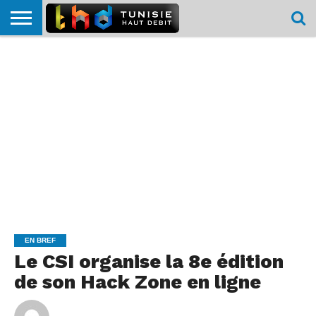
HOME
L’ACTUTHD
EN
PODCASTS
TEST
COMPARATIF
CARTE DE
CONTACT
BREF
DÉBIT
DÉBIT
COUVERTURE
MOBILE
MOBILE
EN BREF
Le CSI organise la 8e édition
de son Hack Zone en ligne
By