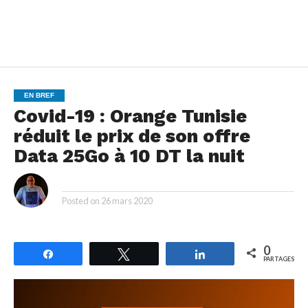
EN BREF
Covid-19 : Orange Tunisie
réduit le prix de son offre
Data 25Go à 10 DT la nuit
By
Posted on
26 mars 2020
0
Partagez
Tweetez
Partagez
PARTAGES