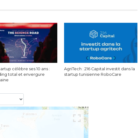
rtup célèbre ses 10 ans :
AgriTech : 216 Capital investit dans la
ing total et envergure
startup tunisienne RoboCare
caine