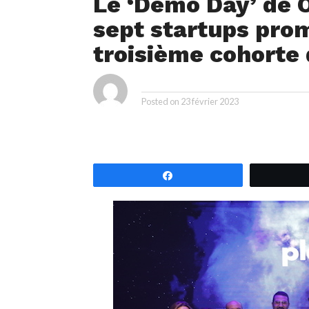
Le ‘Demo Day’ de 
sept startups pro
troisième cohorte
ya
By
Posted on
23 février 2023
Partagez