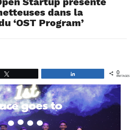
Open Startup présente
metteuses dans la
 du ‘OST Program’
0
Tweetez
Partagez
PARTAGES