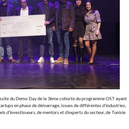
réussite du Demo Day de la 3ème cohorte du programme OST ayant
startups en phase de démarrage, issues de différentes d’industries,
ls d’investisseurs, de mentors et d’experts du secteur, de Tunisie