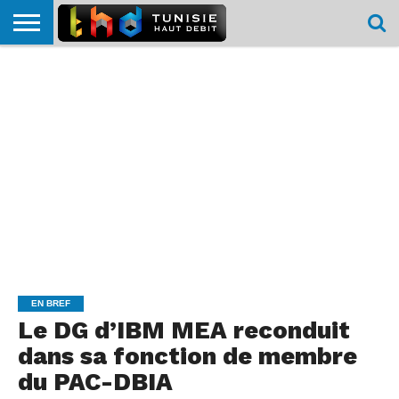
HOME
L’ACTUTHD
EN
PODCASTS
TEST
COMPARATIF
CARTE DE
CONTACT
BREF
DÉBIT
DÉBIT
COUVERTURE
MOBILE
MOBILE
EN BREF
Le DG d’IBM MEA reconduit
dans sa fonction de membre
du PAC-DBIA