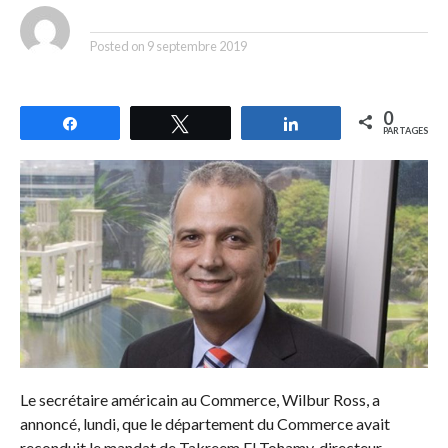
By
Posted on
9 septembre 2019
0
Partagez
Tweetez
Partagez
PARTAGES
Le secrétaire américain au Commerce, Wilbur Ross, a
annoncé, lundi, que le département du Commerce avait
reconduit le mandat de Takreem El Tohamy, directeur