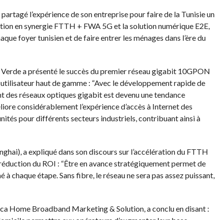
rtagé l’expérience de son entreprise pour faire de la Tunisie un
cation en synergie FTTH + FWA 5G et la solution numérique E2E,
ue foyer tunisien et de faire entrer les ménages dans l’ère du
Verde a présenté le succès du premier réseau gigabit 10GPON
e utilisateur haut de gamme : “Avec le développement rapide de
nt des réseaux optiques gigabit est devenu une tendance
liore considérablement l’expérience d’accès à Internet des
és pour différents secteurs industriels, contribuant ainsi à
hai), a expliqué dans son discours sur l’accélération du FTTH
a réduction du ROI : “Être en avance stratégiquement permet de
 à chaque étape. Sans fibre, le réseau ne sera pas assez puissant,
ca Home Broadband Marketing & Solution, a conclu en disant :