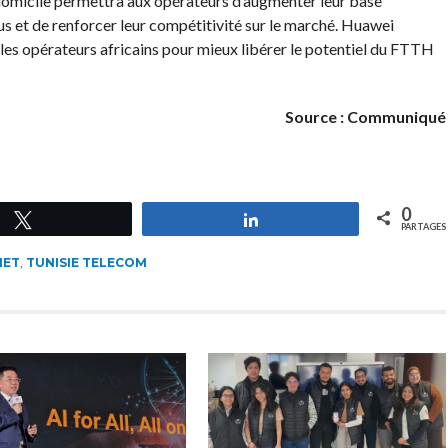
domicile permettra aux opérateurs d’augmenter leur base
us et de renforcer leur compétitivité sur le marché. Huawei
les opérateurs africains pour mieux libérer le potentiel du FTTH
Source : Communiqué
0
Tweetez
Partagez
PARTAGES
MET
,
TUNISIE TELECOM