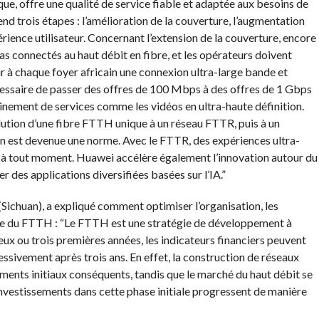
ue, offre une qualité de service fiable et adaptée aux besoins de
 trois étapes : l’amélioration de la couverture, l’augmentation
érience utilisateur. Concernant l’extension de la couverture, encore
pas connectés au haut débit en fibre, et les opérateurs doivent
ir à chaque foyer africain une connexion ultra-large bande et
écessaire de passer des offres de 100 Mbps à des offres de 1 Gbps
einement de services comme les vidéos en ultra-haute définition.
volution d’une fibre FTTH unique à un réseau FTTR, puis à un
 est devenue une norme. Avec le FTTR, des expériences ultra-
 à tout moment. Huawei accélère également l’innovation autour du
des applications diversifiées basées sur l’IA.”
ichuan), a expliqué comment optimiser l’organisation, les
site du FTTH : “Le FTTH est une stratégie de développement à
ux ou trois premières années, les indicateurs financiers peuvent
ssivement après trois ans. En effet, la construction de réseaux
ments initiaux conséquents, tandis que le marché du haut débit se
investissements dans cette phase initiale progressent de manière