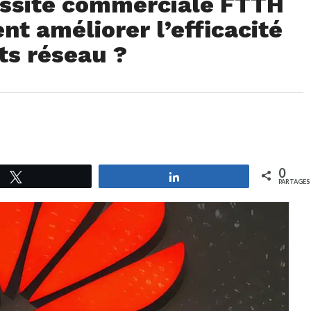
ussite commerciale FTTH
t améliorer l’efficacité
ts réseau ?
0
Tweetez
Partagez
PARTAGES