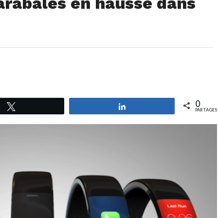
rabales en hausse dans
0
Tweetez
Partagez
PARTAGES