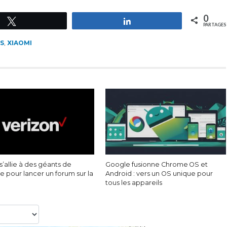
0
Tweetez
Partagez
PARTAGES
S
,
XIAOMI
s’allie à des géants de
Google fusionne Chrome OS et
rie pour lancer un forum sur la
Android : vers un OS unique pour
tous les appareils