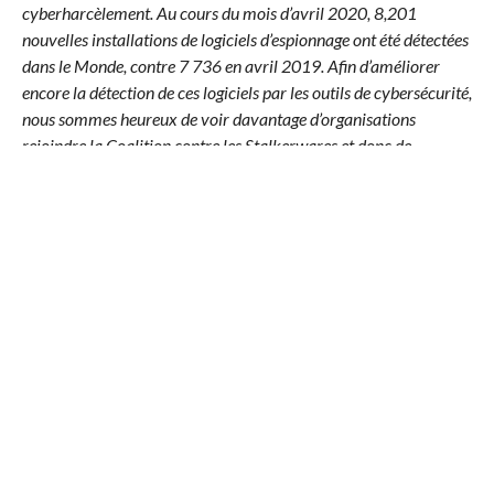
cyberharcèlement. Au cours du mois d’avril 2020,
8,201
nouvelles installations de logiciels d’espionnage ont été détectées
dans le Monde, contre 7 736 en avril 2019. Afin d’améliorer
encore la détection de ces logiciels par les outils de cybersécurité,
nous sommes heureux de voir davantage d’organisations
rejoindre la Coalition contre les Stalkerwares et donc de
partager nos connaissances avec ce groupe dédié à la protection
des utilisateurs contre le cyberharcèlement. Au-delà de la
détection, il est essentiel de poursuivre les recherches sur les liens
entre la cyberviolence, les violences physiques et la nature
genrée de l’utilisation des logiciels espions afin d’avoir une
meilleure compréhension de cette question et surtout de pouvoir
aider, à notre tour, les victimes dans cette difficile épreuve. C’est
pourquoi nous sommes fiers de travailler main dans la main
avec des organisations de protection des victimes dans le monde
entier
“, a déclaré Tanguy de Coatpont, Directeur Général de
Kaspersky France.
Afin de continuer à sensibiliser la population à la question du