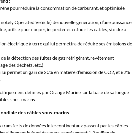
end :
rène pour réduire la consommation de carburant, et optimisée
otely Operated Vehicle) de nouvelle génération, d’une puissance
, utilisé pour couper, inspecter et enfouir les câbles, stocké à
on électrique à terre qui lui permettra de réduire ses émissions de
e la détection des fuites de gaz réfrigérant, revêtement
age des déchets, etc.)
lui permet un gain de 20% en matière d’émission de CO2, et 82%
.
écifiquement définies par Orange Marine sur la base de sa longue
âbles sous-marins.
 mondiale des câbles sous-marins
transferts de données intercontinentaux passent par les câbles
s sillonnent le fond des mers, représentant 1,3 million de