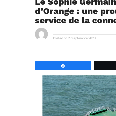
Le Sophie Germain
d’Orange : une pr
service de la conn
ya
By
Posted on
29 septembre 2023
Partagez