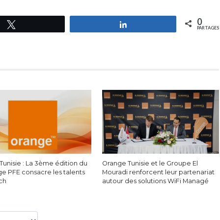
0
Tweetez
Partagez
PARTAGES
Tunisie : La 3ème édition du
Orange Tunisie et le Groupe El
ge PFE consacre les talents
Mouradi renforcent leur partenariat
ech
autour des solutions WiFi Managé