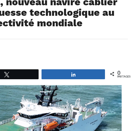
, nouveau navire câblier
ouesse technologique au
ectivité mondiale
0
Tweetez
Partagez
PARTAGES