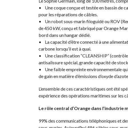
Le Sophie Germain, long de 100 mètres, compr
• Une coque conçue et testée en bassin de ca
pour les réparations de câbles.
• Un robot sous-marin filoguidé ou ROV (Rem
de 450 kW, conçu et fabriqué par Orange Marine
bord dans un hangar dédié.
• La capacité d’être connecté à une alimentati
carbone lorsqu’il est à quai.
• Une classification “CLEANSHIP” (contrôle d
antisalissure spécial, grande capacité de stock
• Une faible empreinte environnementale qui 
de gain en matière d’émissions d’oxyde d’azote
L’ensemble de ces caractéristiques ont été sp
expérience des opérations maritimes sur les c
Le rôle central d’Orange dans l’industrie
99% des communications téléphoniques et des 
sous-marins. Aujourd’hui 486 câbles sous-marin