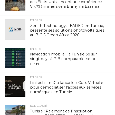
des États-Unis lancent une expérience
VR/XR immersive à Ennejma Ezzahra
EN BREF
Zenith Technology, LEADER en Tunisie,
présente ses solutions photovoltaïques
au BIG 5 Green Africa 2026
EN BREF
Navigation mobile : la Tunisie 3e sur
vingt pays à PIB comparable, selon
nPerf
EN BREF
FinTech : IntiGo lance le « Colis Virtuel »
pour démocratiser l’accès aux services
numériques en Tunisie
NON CLASSÉ
Tunisie : Paiement de l’inscription