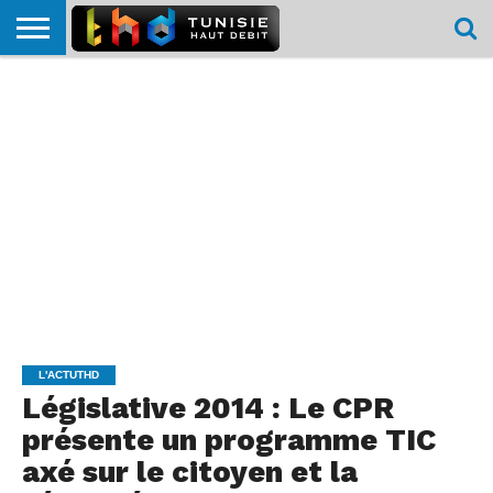
HOME
L’ACTUTHD
EN
PODCASTS
TEST
COMPARATIF
CARTE DE
CONTACT
BREF
DÉBIT
DÉBIT
COUVERTURE
MOBILE
MOBILE
L'ACTUTHD
Législative 2014 : Le CPR
présente un programme TIC
axé sur le citoyen et la