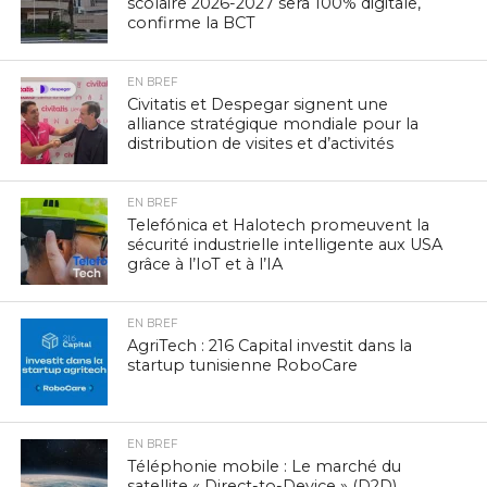
scolaire 2026-2027 sera 100% digitale,
confirme la BCT
EN BREF
Civitatis et Despegar signent une
alliance stratégique mondiale pour la
distribution de visites et d’activités
EN BREF
Telefónica et Halotech promeuvent la
sécurité industrielle intelligente aux USA
grâce à l’IoT et à l’IA
EN BREF
AgriTech : 216 Capital investit dans la
startup tunisienne RoboCare
EN BREF
Téléphonie mobile : Le marché du
satellite « Direct-to-Device » (D2D)