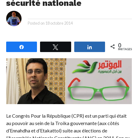
sécurité nationale
By
Posted on
18 octobre 2014
0
Partagez
Tweetez
Partagez
PARTAGES
Le Congrès Pour la République (CPR) est un parti qui était
au pouvoir au sein de la Troika gouvernante (aux côtés
d’Ennahdha et d’Etakattol) suite aux élections de
l’Assemblée Nationale Constituante (ANC) en 2011. Son ex-