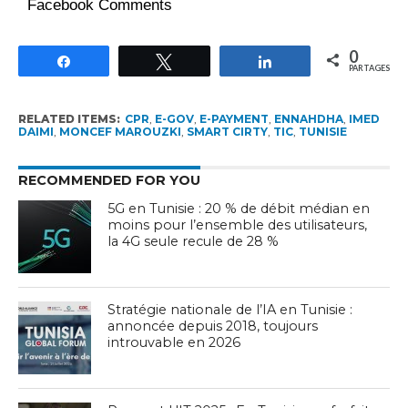
Facebook Comments
0
Partagez
Tweetez
Partagez
PARTAGES
RELATED ITEMS:
CPR
,
E-GOV
,
E-PAYMENT
,
ENNAHDHA
,
IMED
DAIMI
,
MONCEF MAROUZKI
,
SMART CIRTY
,
TIC
,
TUNISIE
RECOMMENDED FOR YOU
5G en Tunisie : 20 % de débit médian en
moins pour l’ensemble des utilisateurs,
la 4G seule recule de 28 %
Stratégie nationale de l’IA en Tunisie :
annoncée depuis 2018, toujours
introuvable en 2026