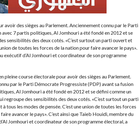
ur avoir des sièges au Parlement. Anciennement connu par le Parti
avec 7 partis politiques, Al Jomhouri a été fondé en 2012 et se
s sensibilités des deux cotés. «C’est surtout un parti ouvert et
union de toutes les forces de la nation pour faire avancer le pays».
au exécutif d’Al Jomhouri et coordinateur de son programme
en pleine course électorale pour avoir des sièges au Parlement.
nnu par le Parti Démocrate Progressiste (PDP) avant sa fusion
litiques, Al Jomhouri a été fondé en 2012 et se défini comme un
ui regroupe des sensibilités des deux cotés. «C’est surtout un parti
t à tous les modes de pensée. C’est une union de toutes les forces
 faire avancer le pays». C’est ainsi que Taieb Houidi, membre du
d’Al Jomhouri et coordinateur de son programme électoral, a