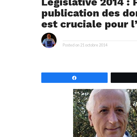
Législative 2014 : 
publication des do
est cruciale pour 
i
By
Posted on
21 octobre 2014
Partagez