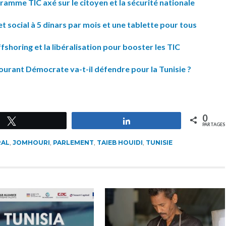
ramme TIC axé sur le citoyen et la sécurité nationale
et social à 5 dinars par mois et une tablette pour tous
ffshoring et la libéralisation pour booster les TIC
Courant Démocrate va-t-il défendre pour la Tunisie ?
0
Tweetez
Partagez
PARTAGES
RAL
,
JOMHOURI
,
PARLEMENT
,
TAIEB HOUIDI
,
TUNISIE