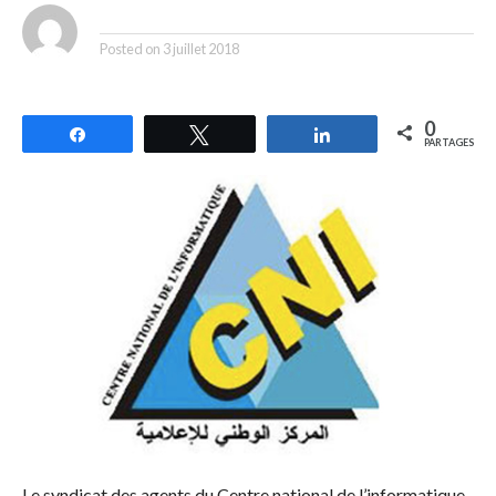
By
Posted on
3 juillet 2018
0
Partagez
Tweetez
Partagez
PARTAGES
Le syndicat des agents du Centre national de l’informatique