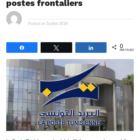
postes frontaliers
By
Posted on
3 juillet 2018
0
Partagez
Tweetez
Partagez
PARTAGES