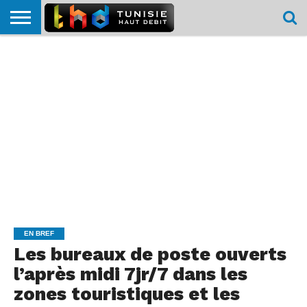
HOME
L’ACTUTHD
EN
PODCASTS
TEST
COMPARATIF
CARTE DE
CONTACT
BREF
DÉBIT
DÉBIT
COUVERTURE
MOBILE
MOBILE
EN BREF
Les bureaux de poste ouverts
l’après midi 7jr/7 dans les
zones touristiques et les