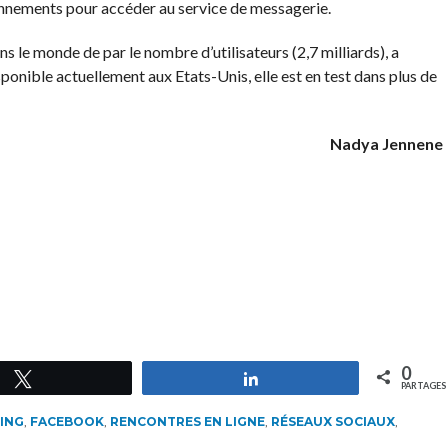
onnements pour accéder au service de messagerie.
ns le monde de par le nombre d’utilisateurs (2,7 milliards), a
onible actuellement aux Etats-Unis, elle est en test dans plus de
Nadya Jennene
0
Tweetez
Partagez
PARTAGES
ING
,
FACEBOOK
,
RENCONTRES EN LIGNE
,
RÉSEAUX SOCIAUX
,