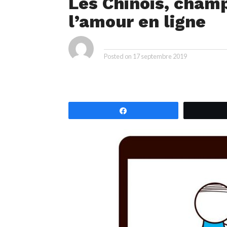
Les Chinois, cham
l’amour en ligne
ya
By
Posted on
17 septembre 2019
Partagez