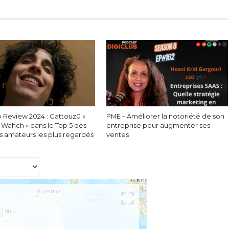
 Review 2024 : Gattouz0 «
PME – Améliorer la notoriété de son
Wahch » dans le Top 5 des
entreprise pour augmenter ses
 amateurs les plus regardés
ventes