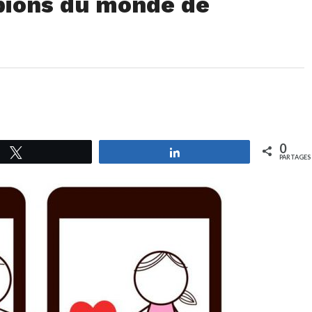
pions du monde de
0
Tweetez
Partagez
PARTAGES