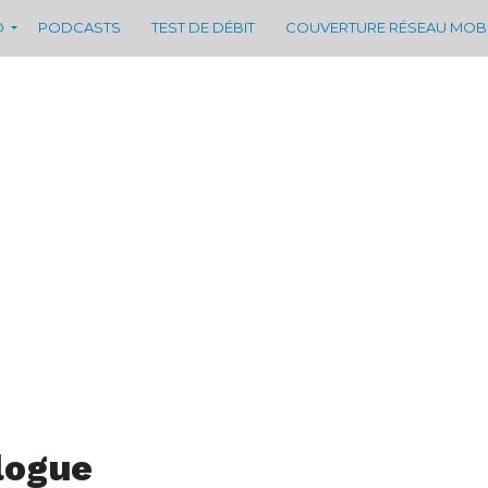
D
PODCASTS
TEST DE DÉBIT
COUVERTURE RÉSEAU MOB
logue