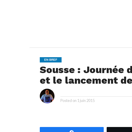
EN BREF
Sousse : Journée 
et le lancement de
i
By
Posted on
1 juin 2015
Partagez