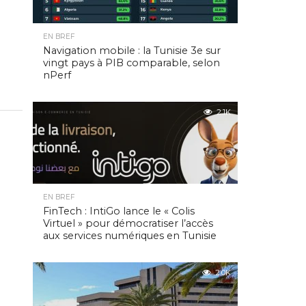
EN BREF
Navigation mobile : la Tunisie 3e sur
vingt pays à PIB comparable, selon
nPerf
2.1K
EN BREF
FinTech : IntiGo lance le « Colis
Virtuel » pour démocratiser l’accès
aux services numériques en Tunisie
2.0K