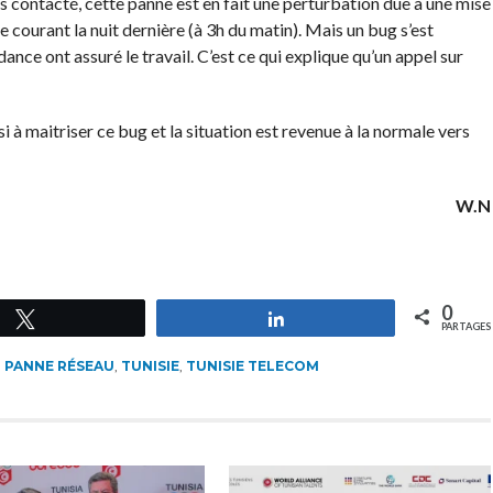
 contacté, cette panne est en fait une perturbation due à une mise
 courant la nuit dernière (à 3h du matin). Mais un bug s’est
nce ont assuré le travail. C’est ce qui explique qu’un appel sur
i à maitriser ce bug et la situation est revenue à la normale vers
W.N
0
Tweetez
Partagez
PARTAGES
,
PANNE RÉSEAU
,
TUNISIE
,
TUNISIE TELECOM