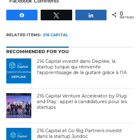
Facebook Comments
0
Partagez
Tweetez
Partagez
PARTAGES
RELATED ITEMS:
216 CAPITAL
RECOMMENDED FOR YOU
216 Capital investit dans Deplike, la
startup turque qui réinvente
l’apprentissage de la guitare grâce à l’IA
216 Capital Venture Accelerator by Plug
and Play : appel à candidatures pour les
startups
216 Capital et Go Big Partners investit
dans la startup Juridoc