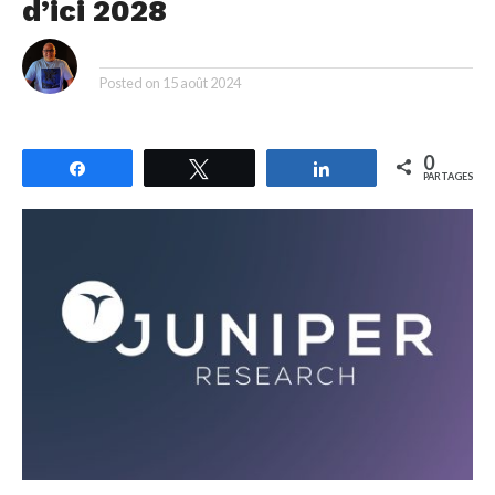
d’ici 2028
By
Posted on
15 août 2024
0
Partagez
Tweetez
Partagez
PARTAGES