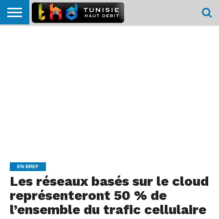
HOME
L’ACTUTHD
EN
PODCASTS
TEST
COMPARATIF
CARTE DE
CONTACT
BREF
DÉBIT
DÉBIT
COUVERTURE
MOBILE
MOBILE
EN BREF
Les réseaux basés sur le cloud
représenteront 50 % de
l’ensemble du trafic cellulaire