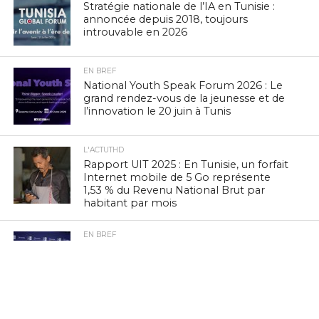
Stratégie nationale de l’IA en Tunisie :
annoncée depuis 2018, toujours
introuvable en 2026
EN BREF
National Youth Speak Forum 2026 : Le
grand rendez-vous de la jeunesse et de
l’innovation le 20 juin à Tunis
L'ACTUTHD
Rapport UIT 2025 : En Tunisie, un forfait
Internet mobile de 5 Go représente
1,53 % du Revenu National Brut par
habitant par mois
EN BREF
Marc Murtra : «La souveraineté
européenne exige de simplifier la
réglementation, de développer nos
propres technologies et d’accepter le
risque d’échec»