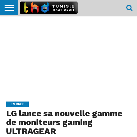
HOME
L’ACTUTHD
EN
PODCASTS
TEST
COMPARATIF
CARTE DE
CONTACT
BREF
DÉBIT
DÉBIT
COUVERTURE
MOBILE
MOBILE
EN BREF
LG lance sa nouvelle gamme
de moniteurs gaming
ULTRAGEAR