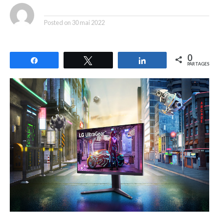
By
Posted on
30 mai 2022
0
Partagez
Tweetez
Partagez
PARTAGES