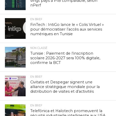
vingt pays à PIB comparable, selon
nPerf
EN BREF
FinTech : IntiGo lance le « Colis Virtuel »
pour démocratiser l’accès aux services
numériques en Tunisie
NON CLASSÉ
Tunisie : Paiement de l’inscription
scolaire 2026-2027 sera 100% digitale,
confirme la BCT
EN BREF
Civitatis et Despegar signent une
alliance stratégique mondiale pour la
distribution de visites et d’activités
EN BREF
Telefónica et Halotech promeuvent la
sécurité industrielle intelligente aux USA