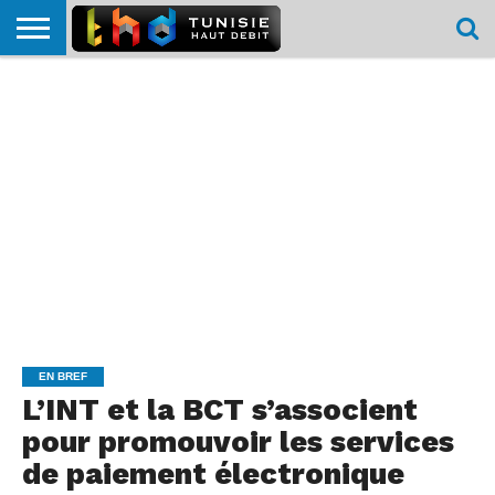
HOME
L’ACTUTHD
EN
PODCASTS
TEST
COMPARATIF
CARTE DE
CONTACT
BREF
DÉBIT
DÉBIT
COUVERTURE
MOBILE
MOBILE
EN BREF
L’INT et la BCT s’associent
pour promouvoir les services
de paiement électronique