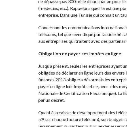
ne dépasse pas 300 mille dinars par an pour le
(médecins, etc.). Rappelons que l’IS est une po
entreprise. Dans une Tunisie qui connaît un tau
Concernant les communications internationales
télécoms, tel que revendiqué par l’article 56.
aux entreprises qui traitent avec des partenair
Obligation de payer ses impôts en ligne
Jusqu’à présent, seules les entreprises ayant un
obligées de déclarer en ligne leurs dus envers l’
finances 2013 obligera désormais les entrepris
payer en ligne leur impôts et ce, avec «des moy
Nationale de Certification Electronique). La li
par un décret.
Quant à la caisse de développement des téléco
5% sur chaque facture télécom), son budget se
l’équipement du secteur public ne dépasseron