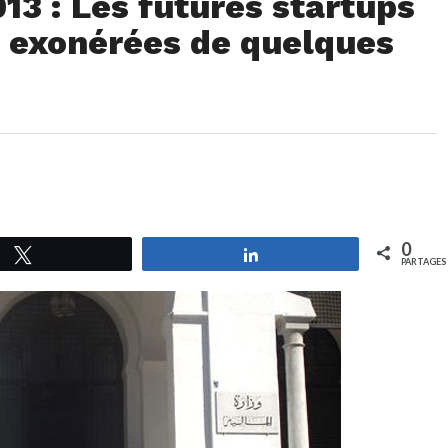
013 : Les futures startups
t exonérées de quelques
0
Tweetez
Partagez
PARTAGES