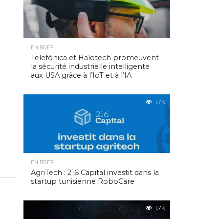
EN BREF
Telefónica et Halotech promeuvent
la sécurité industrielle intelligente
aux USA grâce à l’IoT et à l’IA
1.7K
EN BREF
AgriTech : 216 Capital investit dans la
startup tunisienne RoboCare
1.7K