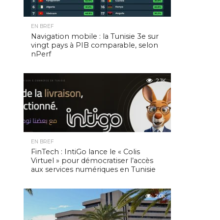
EN BREF
Navigation mobile : la Tunisie 3e sur
vingt pays à PIB comparable, selon
nPerf
2.1K
EN BREF
FinTech : IntiGo lance le « Colis
Virtuel » pour démocratiser l’accès
aux services numériques en Tunisie
2.0K