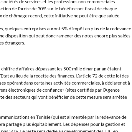
s sociétés de services et les professions non commerciales
nction de l’ordre de 30% sur le bénéfice net fiscal de chaque
x de chômage record, cette initiative ne peut être que saluée.
, quelques entreprises auront 5% d’impôt en plus de la redevance
 Une disposition qui peut donc ramener des notes encore plus salées
es étrangers.
 chiffre d’affaires dépassant les 500 mille dinar par an étaient
Etat au lieu de la recette des finances. L’article 72 de cette loi des
es opérant dans certaines activités commerciales, à déclarer et à
ens électroniques de confiance» (sites certifiés par l’Agence
ste des secteurs qui vont bénéficier de cette mesure sera arrêtée
mmunications en Tunisie (qui est alimentée par la redevance de
ra partagé plus équitablement. Les dépenses pour la gestion et
t pas 50%. Le reste sera dédié au développement des TIC en