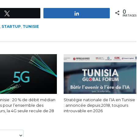
0
Tweetez
Partagez
PARTAGES
,
STARTUP
,
TUNISIE
nisie : 20 % de débit médian
Stratégie nationale de l’IA en Tunisie
s pour l’ensemble des
: annoncée depuis 2018, toujours
eurs, la 4G seule recule de 28
introuvable en 2026