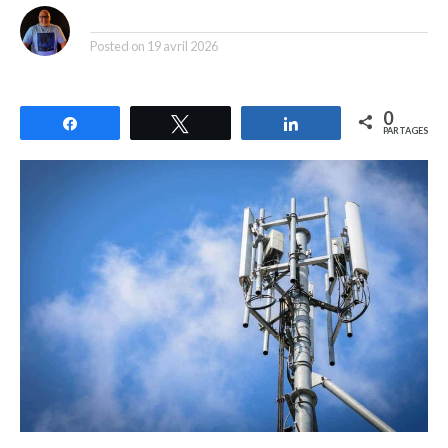
By
Posted on
19 avril 2026
0
Partagez
Tweetez
Partagez
PARTAGES