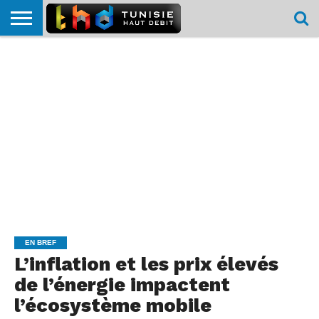
HOME
L’ACTUTHD
EN
PODCASTS
TEST
COMPARATIF
CARTE DE
CONTACT
BREF
DÉBIT
DÉBIT
COUVERTURE
MOBILE
MOBILE
EN BREF
L’inflation et les prix élevés
de l’énergie impactent
l’écosystème mobile