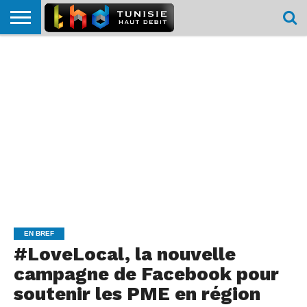
HOME
L’ACTUTHD
EN
PODCASTS
TEST
COMPARATIF
CARTE DE
CONTACT
BREF
DÉBIT
DÉBIT
COUVERTURE
MOBILE
MOBILE
EN BREF
#LoveLocal, la nouvelle
campagne de Facebook pour
soutenir les PME en région