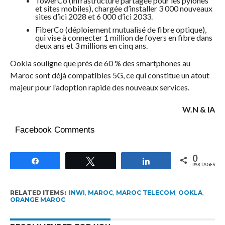
TowerCo (infrastructure partagée pour les pylônes
et sites mobiles), chargée d’installer 3 000 nouveaux
sites d’ici 2028 et 6 000 d’ici 2033.
FiberCo (déploiement mutualisé de fibre optique),
qui vise à connecter 1 million de foyers en fibre dans
deux ans et 3 millions en cinq ans.
Ookla souligne que près de 60 % des smartphones au
Maroc sont déjà compatibles 5G, ce qui constitue un atout
majeur pour l’adoption rapide des nouveaux services.
W.N & IA
Facebook Comments
0
Partagez
Tweetez
Partagez
PARTAGES
RELATED ITEMS:
INWI
,
MAROC
,
MAROC TELECOM
,
OOKLA
,
ORANGE MAROC