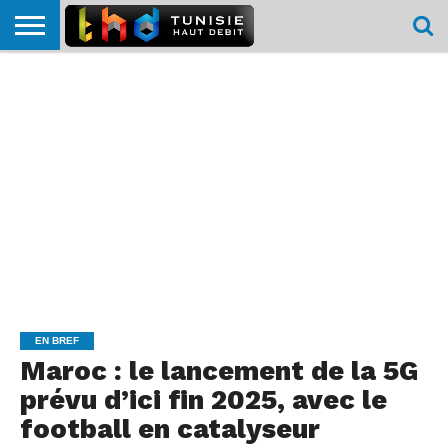
HOME
L’ACTUTHD
EN
PODCASTS
TEST
COMPARATIF
CARTE DE
CONTACT
BREF
DÉBIT
DÉBIT
COUVERTURE
MOBILE
MOBILE
EN BREF
Maroc : le lancement de la 5G
prévu d’ici fin 2025, avec le
football en catalyseur