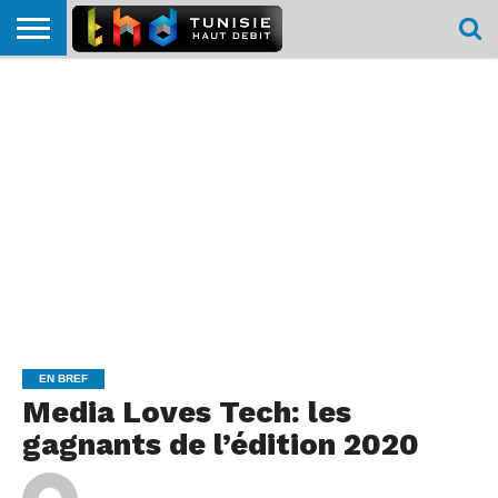
HOME
L’ACTUTHD
EN
PODCASTS
TEST
COMPARATIF
CARTE DE
CONTACT
BREF
DÉBIT
DÉBIT
COUVERTURE
MOBILE
MOBILE
EN BREF
Media Loves Tech: les
gagnants de l’édition 2020
By