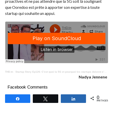
proactives et ne pas attendre que la 5G soit là soulignant
que Ooredoo est prête à apporter son expertise à toute
startup qui souhaite un appui.
THD.tn
·
Startup Story Ep126: C’est quoi la 5G et pourquoi les startups doivent s’y préparer ?
Nadya Jennene
Facebook Comments
0
Partagez
Tweetez
Partagez
PARTAGES