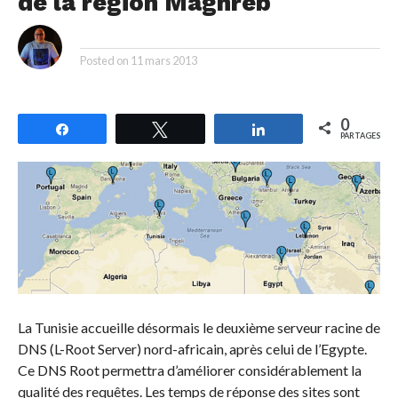
de la région Maghreb
By
Posted on
11 mars 2013
0
Partagez
Tweetez
Partagez
PARTAGES
La Tunisie accueille désormais le deuxième serveur racine de
DNS (L-Root Server) nord-africain, après celui de l’Egypte.
Ce DNS Root permettra d’améliorer considérablement la
qualité des requêtes. Les temps de réponse des sites sont