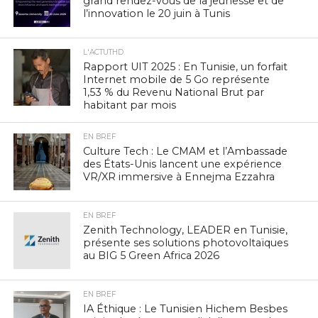
grand rendez-vous de la jeunesse et de
l’innovation le 20 juin à Tunis
L'ACTUTHD
Rapport UIT 2025 : En Tunisie, un forfait
Internet mobile de 5 Go représente
1,53 % du Revenu National Brut par
habitant par mois
EN BREF
Culture Tech : Le CMAM et l’Ambassade
des États-Unis lancent une expérience
VR/XR immersive à Ennejma Ezzahra
EN BREF
Zenith Technology, LEADER en Tunisie,
présente ses solutions photovoltaïques
au BIG 5 Green Africa 2026
EN BREF
IA Éthique : Le Tunisien Hichem Besbes