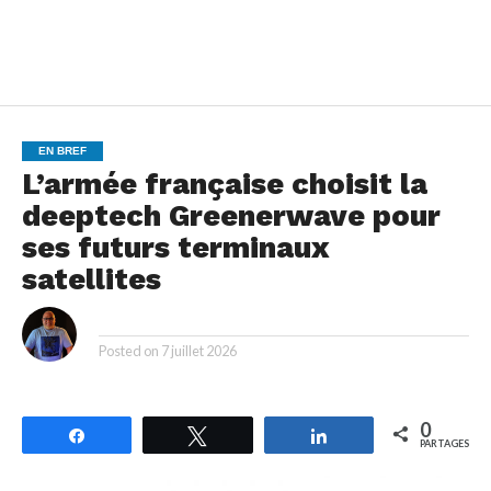
EN BREF
L’armée française choisit la
deeptech Greenerwave pour
ses futurs terminaux
satellites
By
Posted on
7 juillet 2026
0
Partagez
Tweetez
Partagez
PARTAGES