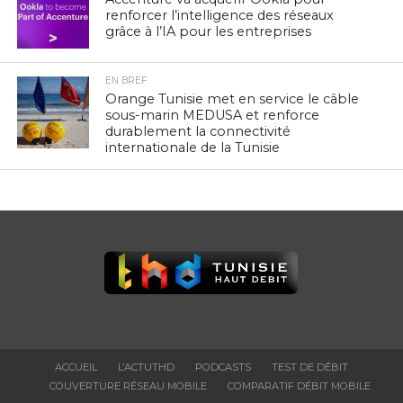
renforcer l’intelligence des réseaux
grâce à l’IA pour les entreprises
EN BREF
Orange Tunisie met en service le câble
sous-marin MEDUSA et renforce
durablement la connectivité
internationale de la Tunisie
ACCUEIL
L’ACTUTHD
PODCASTS
TEST DE DÉBIT
COUVERTURE RÉSEAU MOBILE
COMPARATIF DÉBIT MOBILE