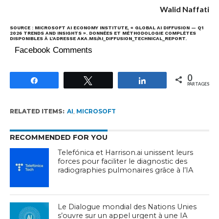
Walid Naffati
SOURCE : MICROSOFT AI ECONOMY INSTITUTE, « GLOBAL AI DIFFUSION — Q1
2026 TRENDS AND INSIGHTS ». DONNÉES ET MÉTHODOLOGIE COMPLÈTES
DISPONIBLES À L’ADRESSE AKA.MS/AI_DIFFUSION_TECHNICAL_REPORT.
Facebook Comments
0
Partagez
Tweetez
Partagez
PARTAGES
RELATED ITEMS:
AI
,
MICROSOFT
RECOMMENDED FOR YOU
Telefónica et Harrison.ai unissent leurs
forces pour faciliter le diagnostic des
radiographies pulmonaires grâce à l’IA
Le Dialogue mondial des Nations Unies
s’ouvre sur un appel urgent à une IA