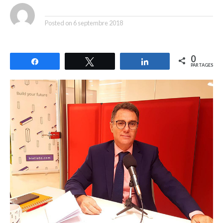
By
Posted on
6 septembre 2018
0
Partagez
Tweetez
Partagez
PARTAGES