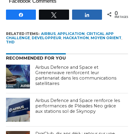
Facebook Comments
0
Partagez
Tweetez
Partagez
PARTAGES
RELATED ITEMS:
AIRBUS
,
APPLICATION
,
CRITICAL APP
CHALLENGE
,
DEVELOPPEUR
,
HACKATHON
,
MOYEN ORIENT
,
THD
RECOMMENDED FOR YOU
Airbus Defence and Space et
Greenerwave renforcent leur
partenariat dans les communications
satellitaires
Airbus Defence and Space renforce les
performances de Pléiades Neo grâce
aux stations sol de Skynopy
DigiClub, dix ans déjà : retour sur une