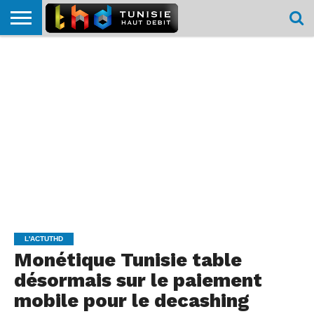
HOME
L’ACTUTHD
EN
PODCASTS
TEST
COMPARATIF
CARTE DE
CONTACT
BREF
DÉBIT
DÉBIT
COUVERTURE
MOBILE
MOBILE
L'ACTUTHD
Monétique Tunisie table
désormais sur le paiement
mobile pour le decashing