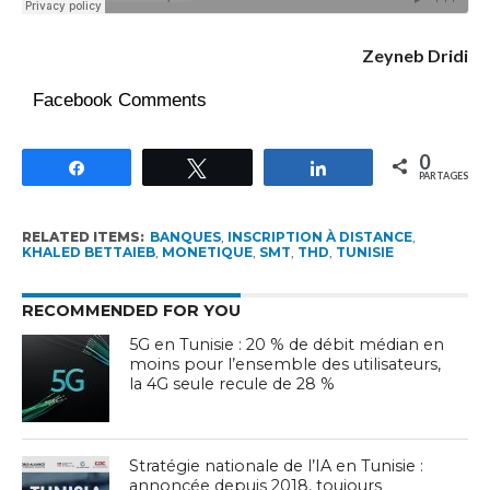
Zeyneb Dridi
Facebook Comments
0
Partagez
Tweetez
Partagez
PARTAGES
RELATED ITEMS:
BANQUES
,
INSCRIPTION À DISTANCE
,
KHALED BETTAIEB
,
MONETIQUE
,
SMT
,
THD
,
TUNISIE
RECOMMENDED FOR YOU
5G en Tunisie : 20 % de débit médian en
moins pour l’ensemble des utilisateurs,
la 4G seule recule de 28 %
Stratégie nationale de l’IA en Tunisie :
annoncée depuis 2018, toujours