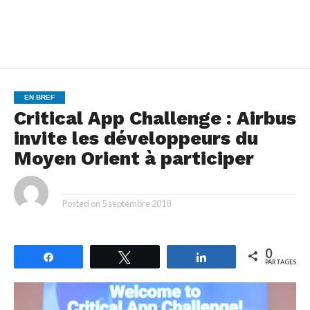
EN BREF
Critical App Challenge : Airbus
invite les développeurs du
Moyen Orient à participer
By
Posted on
5 septembre 2018
0
Partagez
Tweetez
Partagez
PARTAGES