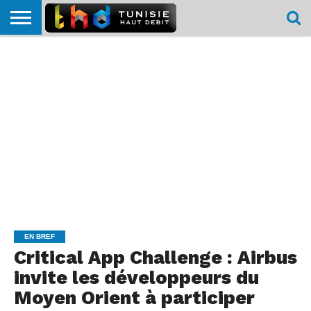
HOME
L’ACTUTHD
EN
PODCASTS
TEST
COMPARATIF
CARTE DE
CONTACT
BREF
DÉBIT
DÉBIT
COUVERTURE
MOBILE
MOBILE
EN BREF
Critical App Challenge : Airbus
invite les développeurs du
Moyen Orient à participer