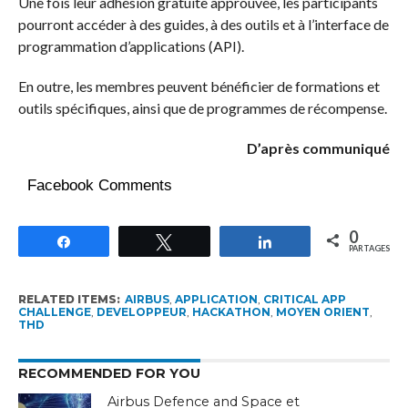
Une fois leur adhésion gratuite approuvée, les participants
pourront accéder à des guides, à des outils et à l’interface de
programmation d’applications (API).
En outre, les membres peuvent bénéficier de formations et
outils spécifiques, ainsi que de programmes de récompense.
D’après communiqué
Facebook Comments
0
Partagez
Tweetez
Partagez
PARTAGES
RELATED ITEMS:
AIRBUS
,
APPLICATION
,
CRITICAL APP
CHALLENGE
,
DEVELOPPEUR
,
HACKATHON
,
MOYEN ORIENT
,
THD
RECOMMENDED FOR YOU
Airbus Defence and Space et