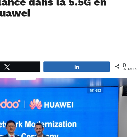
ance dans la 5.5G en
Huawei
0
Tweetez
Partagez
PARTAGES