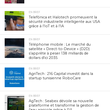
EN BREF
Telefónica et Halotech promeuvent la
sécurité industrielle intelligente aux USA
grâce à l’IoT et à l’IA
EN BREF
Téléphonie mobile : Le marché du
satellite « Direct-to-Device » (D2D)
s’apprête à peser 138 milliards de
dollars d’ici 2035
EN BREF
AgriTech : 216 Capital investit dans la
startup tunisienne RoboCare
EN BREF
AgTech : Seabex dévoile sa nouvelle
plateforme et transforme la gestion de
l’eau agricole grâce à l’IA