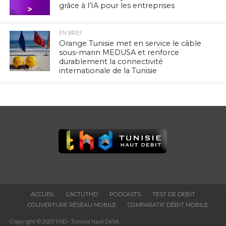
grâce à l’IA pour les entreprises
EN BREF
Orange Tunisie met en service le câble
sous-marin MEDUSA et renforce
durablement la connectivité
internationale de la Tunisie
ACCUEIL
L’ACTUTHD
PODCASTS
TEST DE DÉBIT
COUVERTURE RÉSEAU MOBILE
COMPARATIF DÉBIT MOBILE
Copyright © 2025 THD - Tunisie Haut Debit.