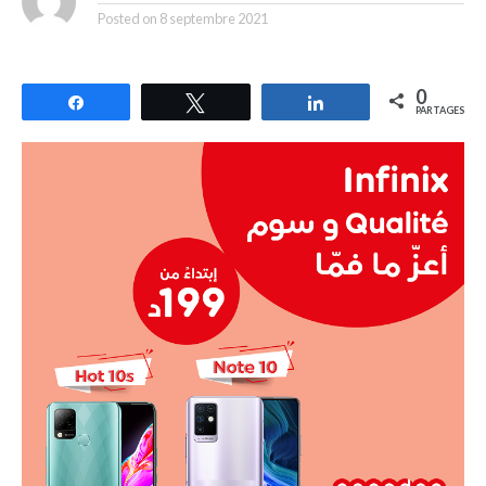
Posted on
8 septembre 2021
0
Partagez
Tweetez
Partagez
PARTAGES