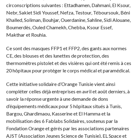
circonscriptions suivantes : Ettadhamen, Dahmani, El Ksour,
Nebr, Sakiet Sidi Youssef, Nefza, Testour, Téboursouk, Béni
Khalled, Soliman, Bouhjar, Ouerdanine, Sahline, Sidi Alouane,
Boumerdès, Ouled Chamekh, Chebba, Ksour Essef,
Makthar et Rouhia.
Ce sont des masques FFP1 et FFP2, des gants aux normes
CE, des blouses et des lunettes de protection, des
thermomètres pistolet et des visières qui ont été remis à ces
20 hôpitaux pour protéger le corps médical et paramédical.
Cette initiative solidaire d’Orange Tunisie vient ainsi
compléter celles déjà entreprises en avril et août derniers, à
savoir la réponse urgente à une demande de dons
d’équipements médicaux pour 5 hôpitaux situés à Tunis,
Bargou, Ghardimaou, Kasserine et El Hamma et la
mobilisation des 6 Fablabs Solidaires, soutenus par la
Fondation Orange et gérés par les associations partenaires
AJST (Association Jeunes Science de Tunisie), EL Space et