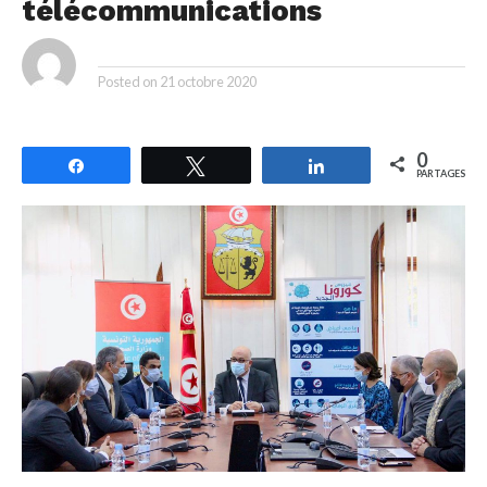
télécommunications
By
Posted on
21 octobre 2020
0
Partagez
Tweetez
Partagez
PARTAGES