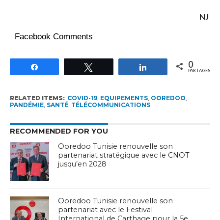
NJ
Facebook Comments
0
Partagez
Tweetez
Partagez
PARTAGES
RELATED ITEMS:
COVID-19
,
EQUIPEMENTS
,
OOREDOO
,
PANDÉMIE
,
SANTÉ
,
TÉLÉCOMMUNICATIONS
RECOMMENDED FOR YOU
Ooredoo Tunisie renouvelle son
partenariat stratégique avec le CNOT
jusqu’en 2028
Ooredoo Tunisie renouvelle son
partenariat avec le Festival
International de Carthage pour la 5e