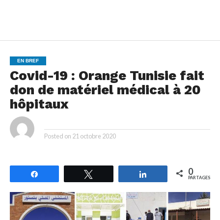
EN BREF
Covid-19 : Orange Tunisie fait
don de matériel médical à 20
hôpitaux
By
Posted on
21 octobre 2020
0
Partagez
Tweetez
Partagez
PARTAGES