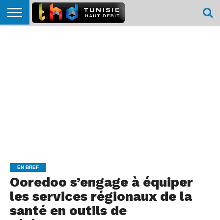
HOME
L’ACTUTHD
EN
PODCASTS
TEST
COMPARATIF
CARTE DE
CONTACT
BREF
DÉBIT
DÉBIT
COUVERTURE
MOBILE
MOBILE
EN BREF
Ooredoo s’engage à équiper
les services régionaux de la
santé en outils de