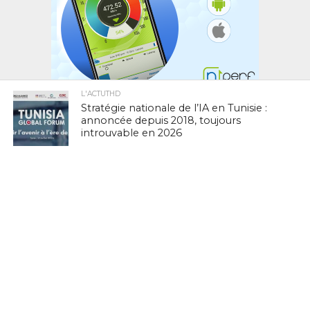
L'ACTUTHD
Stratégie nationale de l’IA en Tunisie :
annoncée depuis 2018, toujours
introuvable en 2026
EN BREF
National Youth Speak Forum 2026 : Le
grand rendez-vous de la jeunesse et de
l’innovation le 20 juin à Tunis
L'ACTUTHD
Rapport UIT 2025 : En Tunisie, un forfait
Internet mobile de 5 Go représente
1,53 % du Revenu National Brut par
habitant par mois