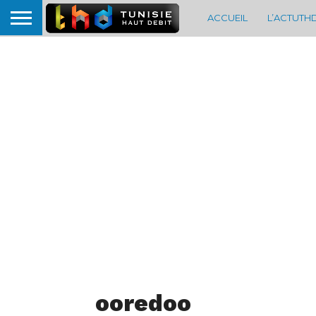
ACCUEIL
L’ACTUTH
ooredoo