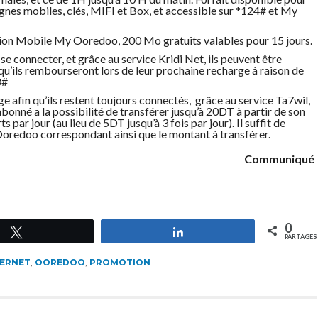
gnes mobiles, clés, MIFI et Box, et accessible sur *124# et My
tion Mobile My Ooredoo, 200 Mo gratuits valables pour 15 jours.
se connecter, et grâce au service Kridi Net, ils peuvent être
’ils rembourseront lors de leur prochaine recharge à raison de
8#
 afin qu’ils restent toujours connectés, grâce au service Ta7wil,
onné a la possibilité de transférer jusqu’à 20DT à partir de son
s par jour (au lieu de 5DT jusqu’à 3 fois par jour). Il suffit de
oredoo correspondant ainsi que le montant à transférer.
Communiqué
0
Tweetez
Partagez
PARTAGES
TERNET
,
OOREDOO
,
PROMOTION