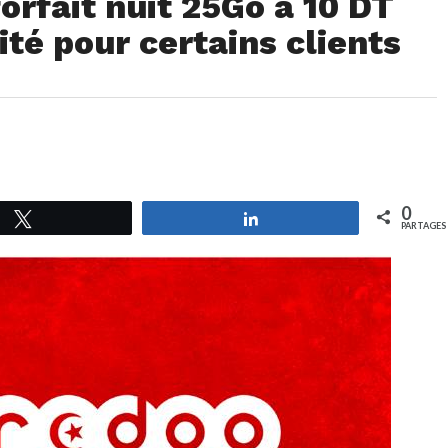
orfait nuit 25Go à 10 DT
ité pour certains clients
0
Tweetez
Partagez
PARTAGES