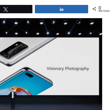
0
Tweetez
Partagez
PARTAGES