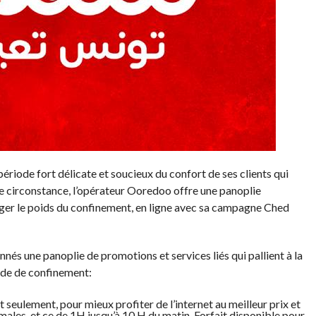
ériode fort délicate et soucieux du confort de ses clients qui
te circonstance, l’opérateur Ooredoo offre une panoplie
ger le poids du confinement, en ligne avec sa campagne Ched
nés une panoplie de promotions et services liés qui pallient à la
ode de confinement:
 seulement, pour mieux profiter de l’internet au meilleur prix et
ales, et ce de 1H jusqu’à 10 H du matin. Forfait disponible pour