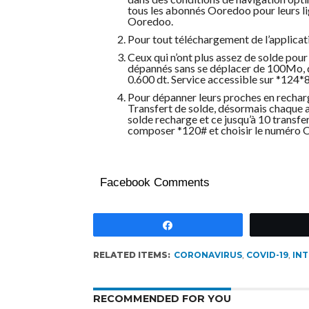
tous les abonnés Ooredoo pour leurs li
Ooredoo.
Pour tout téléchargement de l’applica
Ceux qui n’ont plus assez de solde pour 
dépannés sans se déplacer de 100Mo, qu
0.600 dt. Service accessible sur *124*
Pour dépanner leurs proches en recharge
Transfert de solde, désormais chaque ab
solde recharge et ce jusqu’à 10 transfert
composer *120# et choisir le numéro O
Facebook Comments
Partagez
RELATED ITEMS:
CORONAVIRUS
,
COVID-19
,
IN
RECOMMENDED FOR YOU