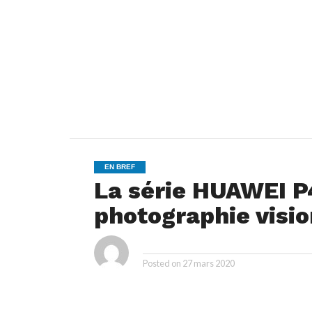
EN BREF
La série HUAWEI P
photographie visio
ya
By
Posted on
27 mars 2020