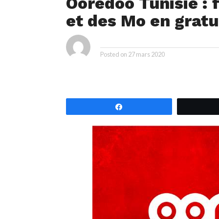
Ooredoo Tunisie : f
et des Mo en gratu
ya
By
Posted on
27 mars 2020
Partagez