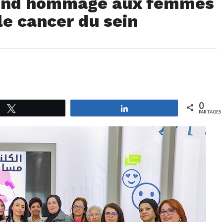
rend hommage aux femmes
le cancer du sein
0
Tweetez
Partagez
PARTAGES