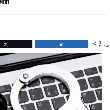
nom
0
Tweetez
Partagez
PARTAGES