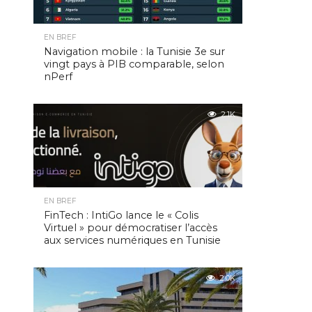
EN BREF
Navigation mobile : la Tunisie 3e sur
vingt pays à PIB comparable, selon
nPerf
2.1K
EN BREF
FinTech : IntiGo lance le « Colis
Virtuel » pour démocratiser l’accès
aux services numériques en Tunisie
2.0K