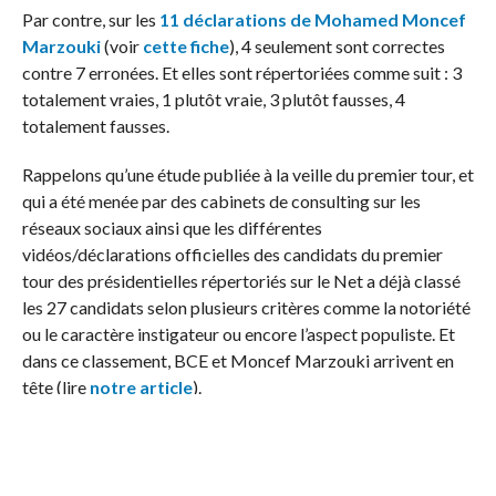
Par contre, sur les
11 déclarations de Mohamed Moncef
Marzouki
(voir
cette fiche
), 4 seulement sont correctes
contre 7 erronées. Et elles sont répertoriées comme suit : 3
totalement vraies, 1 plutôt vraie, 3 plutôt fausses, 4
totalement fausses.
Rappelons qu’une étude publiée à la veille du premier tour, et
qui a été menée par des cabinets de consulting sur les
réseaux sociaux ainsi que les différentes
vidéos/déclarations officielles des candidats du premier
tour des présidentielles répertoriés sur le Net a déjà classé
les 27 candidats selon plusieurs critères comme la notoriété
ou le caractère instigateur ou encore l’aspect populiste. Et
dans ce classement, BCE et Moncef Marzouki arrivent en
tête (lire
notre article
).
Les Tunisiens s’apprêtent à élire le président de leur
deuxième République, dans un cadre démocratique.
Sauront-ils faire le bon choix et désigner celui qui saura