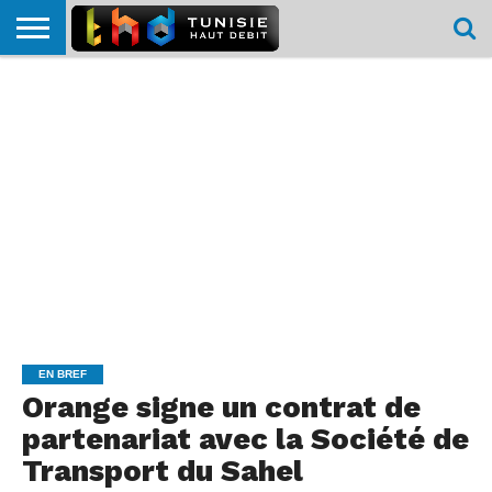
HOME
L’ACTUTHD
EN
PODCASTS
TEST
COMPARATIF
CARTE DE
CONTACT
BREF
DÉBIT
DÉBIT
COUVERTURE
MOBILE
MOBILE
EN BREF
Orange signe un contrat de
partenariat avec la Société de
Transport du Sahel