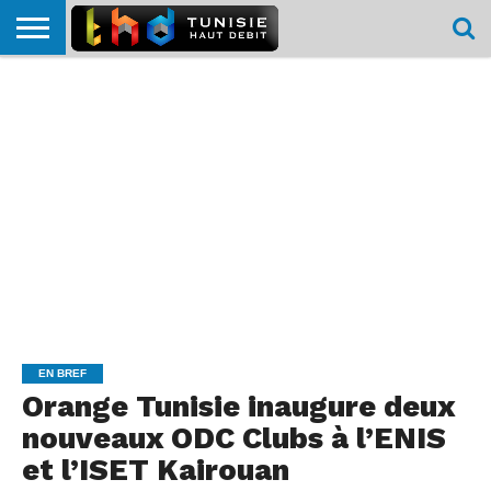
HOME
L’ACTUTHD
EN
PODCASTS
TEST
COMPARATIF
CARTE DE
CONTACT
BREF
DÉBIT
DÉBIT
COUVERTURE
MOBILE
MOBILE
EN BREF
Orange Tunisie inaugure deux
nouveaux ODC Clubs à l’ENIS
et l’ISET Kairouan