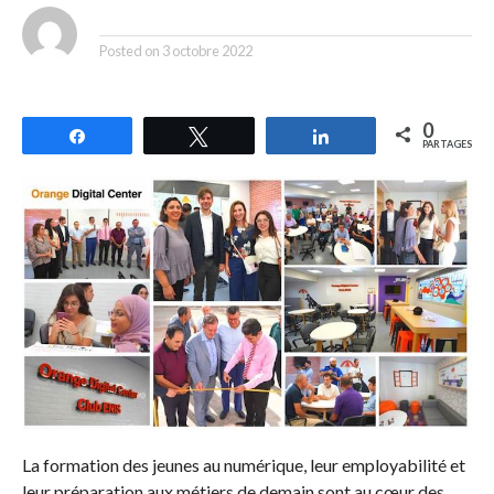
By
Posted on
3 octobre 2022
0
Partagez
Tweetez
Partagez
PARTAGES
La formation des jeunes au numérique, leur employabilité et
leur préparation aux métiers de demain sont au cœur des