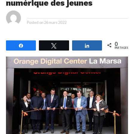
numérique des jeunes
By
Posted on
26 mars 2022
0
Partagez
Tweetez
Partagez
PARTAGES