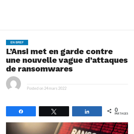
EN BREF
L’Ansi met en garde contre
une nouvelle vague d’attaques
de ransomwares
By
Posted on
24 mars 2022
0
Partagez
Tweetez
Partagez
PARTAGES