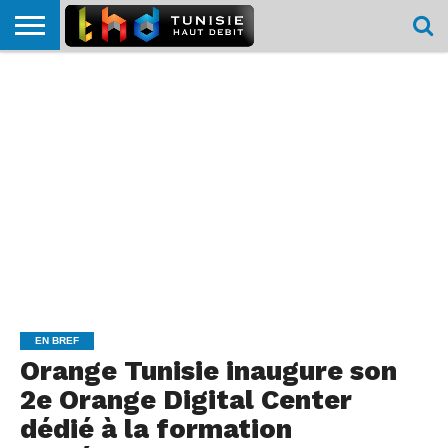
HOME
L’ACTUTHD
EN
PODCASTS
TEST
COMPARATIF
CARTE DE
CONTACT
BREF
DÉBIT
DÉBIT
COUVERTURE
MOBILE
MOBILE
EN BREF
Orange Tunisie inaugure son
2e Orange Digital Center
dédié à la formation