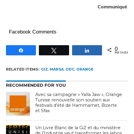
Communiqué
Facebook Comments
0
Partagez
Tweetez
Partagez
PARTAGES
RELATED ITEMS:
GIZ
,
MARSA
,
ODC
,
ORANGE
RECOMMENDED FOR YOU
Avec sa campagne « Yalla Jaw », Orange
Tunisie renouvelle son soutien aux
festivals d’été de Hammamet, Bizerte
et Sfax
Un Livre Blanc de la GiZ et du ministère
de l’Industrie veut transformer les labos