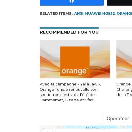
Partagez
RELATED ITEMS:
ANSI
,
HUAWEI HG532
,
ORANG
RECOMMENDED FOR YOU
Avec sa campagne « Yalla Jaw »,
Orange 
Orange Tunisie renouvelle son
Challen
soutien aux festivals d’été de
de la T
Hammamet, Bizerte et Sfax