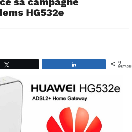
nce sa campagne
odems HG532e
9
Tweetez
Partagez
PARTAGES