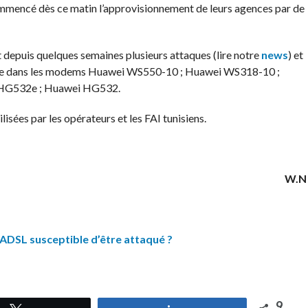
mmencé dès ce matin l’approvisionnement de leurs agences par de
t depuis quelques semaines plusieurs attaques (lire notre
news
) et
faille dans les modems Huawei WS550-10 ; Huawei WS318-10 ;
HG532e ; Huawei HG532.
sées par les opérateurs et les FAI tunisiens.
W.N
DSL susceptible d’être attaqué ?
9