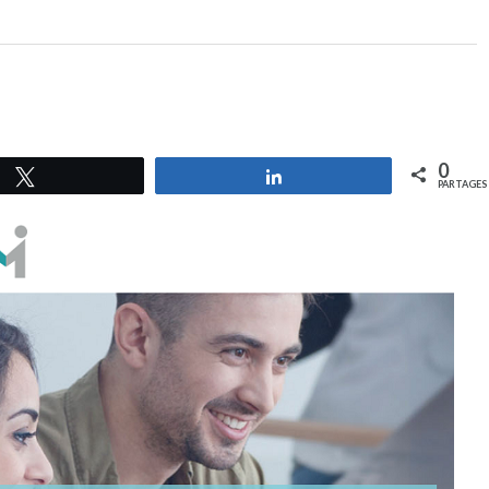
0
Tweetez
Partagez
PARTAGES