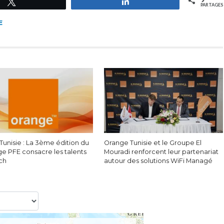
Tweetez
Partagez
PARTAGES
E
Tunisie : La 3ème édition du
Orange Tunisie et le Groupe El
ge PFE consacre les talents
Mouradi renforcent leur partenariat
ech
autour des solutions WiFi Managé