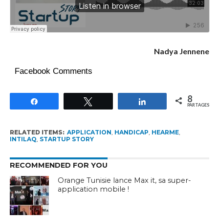
Nadya Jennene
Facebook Comments
8
Partagez
Tweetez
Partagez
PARTAGES
RELATED ITEMS:
APPLICATION
,
HANDICAP
,
HEARME
,
INTILAQ
,
STARTUP STORY
RECOMMENDED FOR YOU
Orange Tunisie lance Max it, sa super-
application mobile !