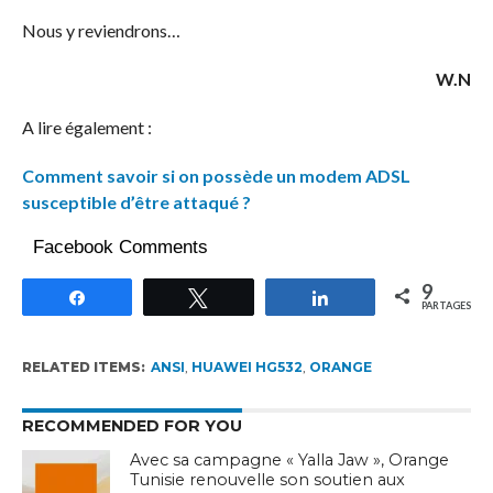
Nous y reviendrons…
W.N
A lire également :
Comment savoir si on possède un modem ADSL
susceptible d’être attaqué ?
Facebook Comments
9
Partagez
Tweetez
Partagez
PARTAGES
RELATED ITEMS:
ANSI
,
HUAWEI HG532
,
ORANGE
RECOMMENDED FOR YOU
Avec sa campagne « Yalla Jaw », Orange
Tunisie renouvelle son soutien aux