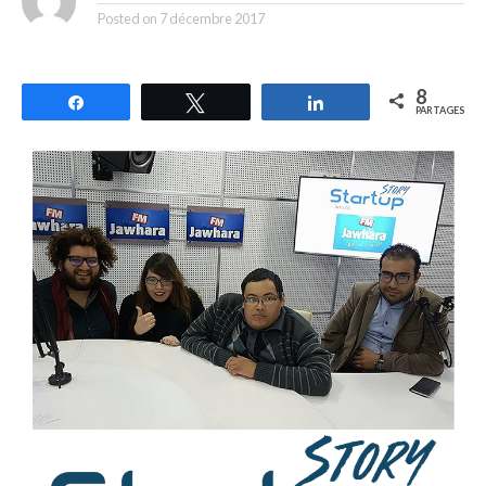
Posted on
7 décembre 2017
8
Partagez
Tweetez
Partagez
PARTAGES