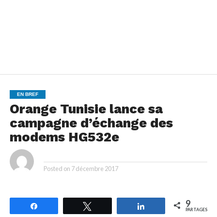
EN BREF
Orange Tunisie lance sa
campagne d’échange des
modems HG532e
By
Posted on
7 décembre 2017
9
Partagez
Tweetez
Partagez
PARTAGES