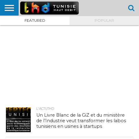
FEATURED
POPULAR
HOME
L’ACTUTHD
EN
PODCASTS
TEST
COMPARATIF
CARTE DE
CONTACT
BREF
DÉBIT
DÉBIT
COUVERTURE
MOBILE
MOBILE
L'ACTUTHD
Un Livre Blanc de la GiZ et du ministère
de l’Industrie veut transformer les labos
tunisiens en usines à startups