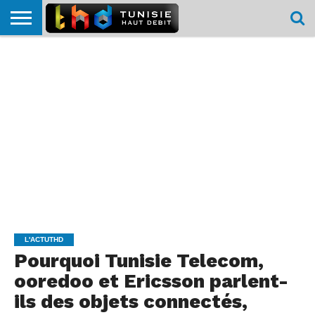
HOME
L’ACTUTHD
EN
PODCASTS
TEST
COMPARATIF
CARTE DE
CONTACT
BREF
DÉBIT
DÉBIT
COUVERTURE
MOBILE
MOBILE
L'ACTUTHD
Pourquoi Tunisie Telecom,
ooredoo et Ericsson parlent-
ils des objets connectés,