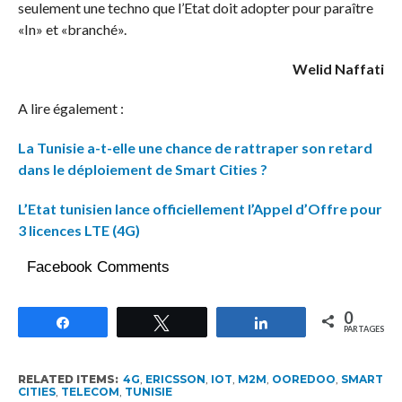
seulement une techno que l’Etat doit adopter pour paraître
«In» et «branché».
Welid Naffati
A lire également :
La Tunisie a-t-elle une chance de rattraper son retard
dans le déploiement de Smart Cities ?
L’Etat tunisien lance officiellement l’Appel d’Offre pour
3 licences LTE (4G)
Facebook Comments
0
Partagez
Tweetez
Partagez
PARTAGES
RELATED ITEMS:
4G
,
ERICSSON
,
IOT
,
M2M
,
OOREDOO
,
SMART
CITIES
,
TELECOM
,
TUNISIE