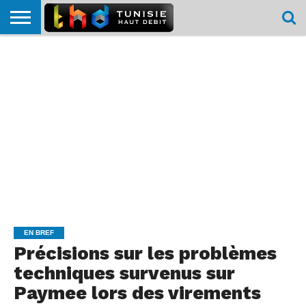
HOME
L’ACTUTHD
EN
PODCASTS
TEST
COMPARATIF
CARTE DE
CONTACT
BREF
DÉBIT
DÉBIT
COUVERTURE
MOBILE
MOBILE
EN BREF
Précisions sur les problèmes
techniques survenus sur
Paymee lors des virements