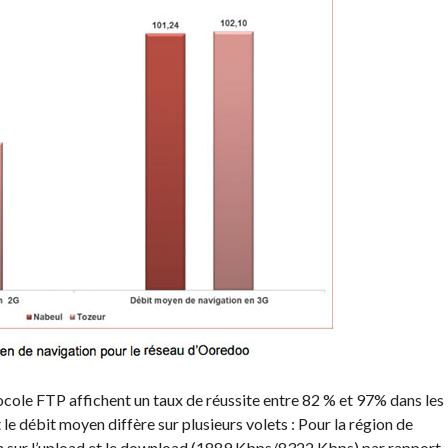
tocole FTP affichent un taux de réussite entre 82 % et 97% dans les
 débit moyen diffère sur plusieurs volets : Pour la région de
sur l’upload et le download (1889 Kbps/8322 Kbps) par rapport