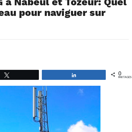
 à Nabeul et Tozeur: Quel
seau pour naviguer sur
0
Tweetez
Partagez
PARTAGES