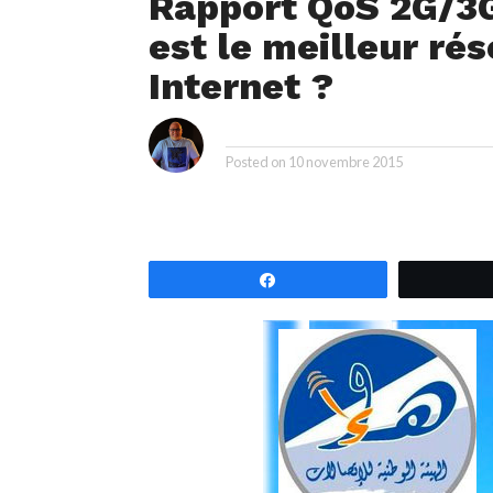
Rapport QoS 2G/3G
est le meilleur ré
Internet ?
i
By
Posted on
10 novembre 2015
Partagez