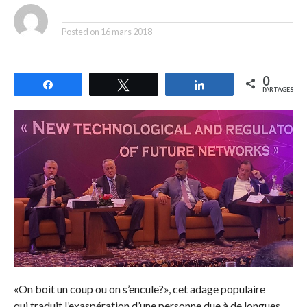
By
Posted on
16 mars 2018
0
Partagez
Tweetez
Partagez
PARTAGES
«On boit un coup ou on s’encule?», cet adage populaire
qui traduit l’exaspération d’une personne due à de longues