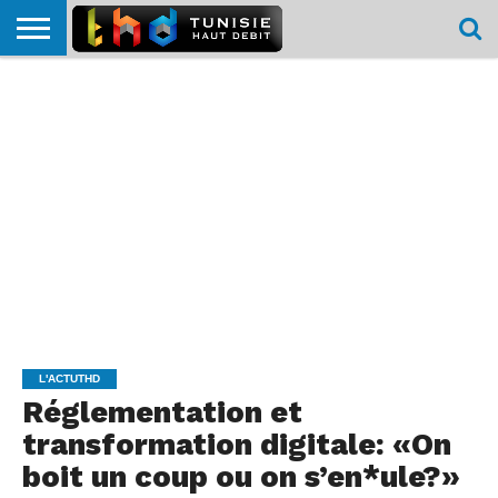
HOME
L’ACTUTHD
EN
PODCASTS
TEST
COMPARATIF
CARTE DE
CONTACT
BREF
DÉBIT
DÉBIT
COUVERTURE
MOBILE
MOBILE
L'ACTUTHD
Réglementation et
transformation digitale: «On
boit un coup ou on s’en*ule?»