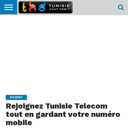
HOME
L’ACTUTHD
EN
PODCASTS
TEST
COMPARATIF
CARTE DE
CONTACT
BREF
DÉBIT
DÉBIT
COUVERTURE
MOBILE
MOBILE
EN BREF
Rejoignez Tunisie Telecom
tout en gardant votre numéro
mobile