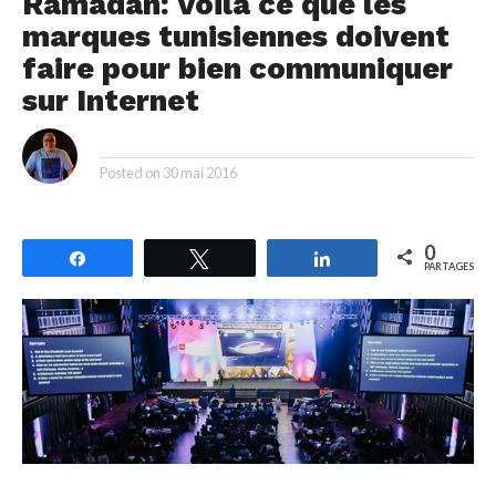
Ramadan: Voilà ce que les
marques tunisiennes doivent
faire pour bien communiquer
sur Internet
By
Posted on
30 mai 2016
0
Partagez
Tweetez
Partagez
PARTAGES