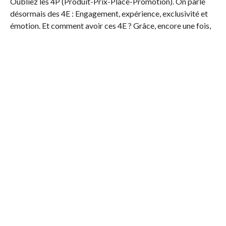
Oubliez les 4P (Produit-Prix-Place-Promotion). On parle
désormais des 4E : Engagement, expérience, exclusivité et
émotion. Et comment avoir ces 4E ? Grâce, encore une fois,
au contenu.
La messagerie privée comme pilier du service client
Les marques peuvent aussi co-créer le contenu avec les
consommateurs et ce, grâce à l’écoute et à l’analyse de la
data. Mais c’est grâce aussi à des programmes de fidélité ou
en collaborant avec les influenceurs. C’est à dire les
personnes qui sont suivis massivement par une
communauté.
La messagerie privée est un espace d’échange personnalisé
et d’engagement entre la marque et ses consommateurs. Ça
permet de fournir du contenu et des réponses instantanés
mais ça reste un grand challenge pour les marques vu que la
personne chargée de répondre à ces messages, doit
maitriser au maximum le produit et il doit être tout le temps